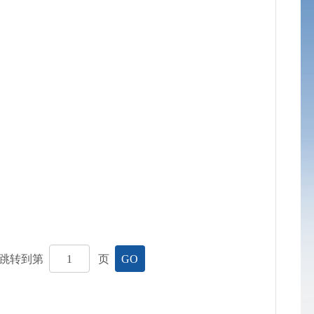
跳转到第
页
GO