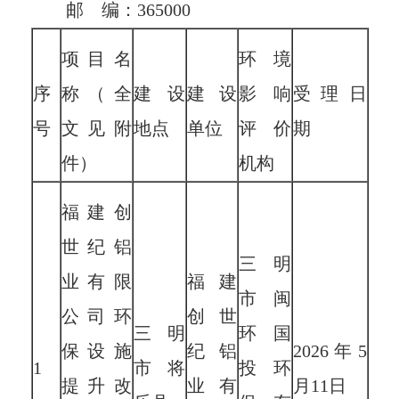
邮
编：
365000
项目名
环境
序
称（全
建设
建设
影响
受理日
号
文见附
地点
单位
评价
期
件）
机构
福建创
世纪铝
三明
业有限
福建
市闽
公司环
创世
三明
环国
保设施
纪铝
2026年5
1
市将
投环
提升改
业有
月11日