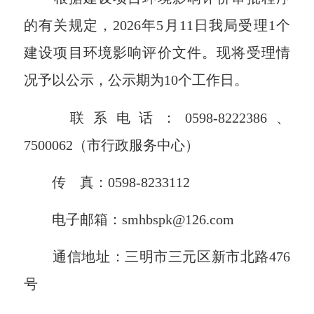
的有关规定，
20
26
年
5
月
11
日我局受理
1
个
建设项目环境影响评价文件。现将受理情
况予以公示，公示期为
10
个工作
日。
联系电话：
0598-8222386、
7500062
（市行政服务中心）
传
真：
0598-8233112
电子邮箱：
smhbspk@126.com
通
信
地址：
三明市三元区新市北路
476
号