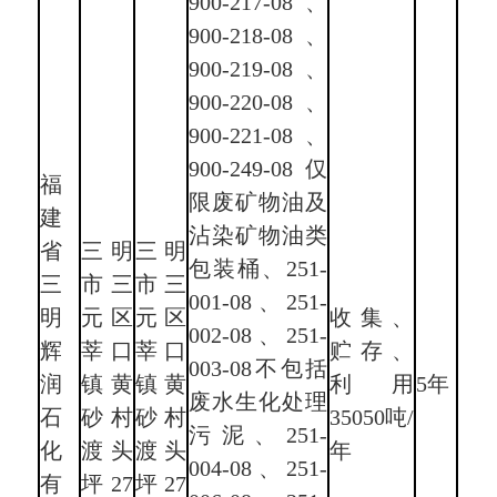
900-217-08、
900-218-08、
900-219-08、
900-220-08、
900-221-08、
900-249-08仅
福
限废矿物油及
建
沾染矿物油类
省
三明
三明
包装桶、251-
三
市三
市三
001-08、251-
明
元区
元区
收集、
002-08、251-
辉
莘口
莘口
贮存、
003-08不包括
润
镇黄
镇黄
利用
5年
废水生化处理
石
砂村
砂村
35050吨/
污泥、251-
化
渡头
渡头
年
004-08、251-
有
坪27
坪27