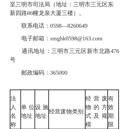
至三明市司法局（地址：三明市三元区东
新四路86幢龙泉大厦三楼）。
联系电话：0598—8260649
电子邮箱：smghk0598@163.com
通讯地址：三明市三元区新市北路476
号
邮政编码：365000
法
经营废
有
人
单位
设施
物的方
效
经营废物类别
名
地址
地址
式及规
期
称
模
限