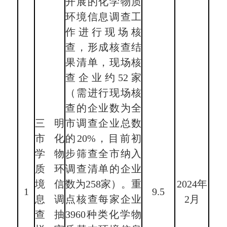
开展的化学物质
环境信息调查工
作进行现场核
查，形成核查结
果清单，现场核
查企业约52家
（需进行现场核
查的企业数为全
三明
市调查企业总数
市化
的20%，目前初
学物
步筛查全市纳入
质环
调查清单的企业
境信
数为258家）。重
2024年
1
9.5
息调
点核查每家企业
2月
查抽
3960种类化学物