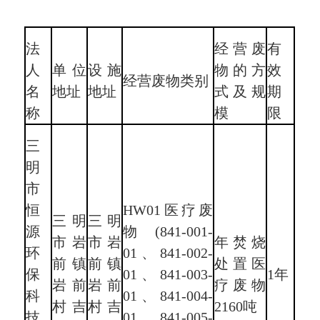
法
经营废
有
人
单位
设施
物的方
效
经营废物类别
名
地址
地址
式及规
期
称
模
限
三
明
市
恒
HW01医疗废
三明
三明
源
物(841-001-
市岩
市岩
年焚烧
环
01、841-002-
前镇
前镇
处置医
保
01、841-003-
1年
岩前
岩前
疗废物
科
01、841-004-
村吉
村吉
2160吨
技
01、841-005-