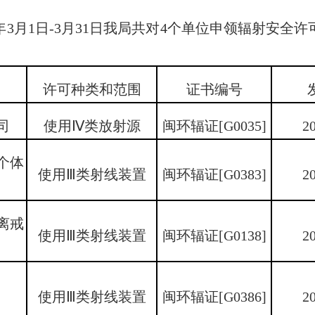
3月1日-3月31日我局共对4个单位申领辐射安全
许可种类和范围
证书编号
司
使用Ⅳ类放射源
闽环辐证[G0035]
2
个体
使用Ⅲ类射线装置
闽环辐证[G0383]
2
离戒
使用Ⅲ类射线装置
闽环辐证[G0138]
2
使用Ⅲ类射线装置
闽环辐证[G0386]
2