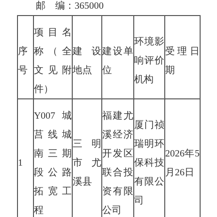
邮
编：
365000
项目名
环境影
序
称（全
建设
建设单
受理日
响评价
号
文见附
地点
位
期
机构
件）
Y007城
福建尤
厦门祯
莒线城
溪经济
三明
瑞明环
南三期
开发区
2026年5
1
市尤
保科技
段公路
联合投
月26日
溪县
有限公
拓宽工
资有限
司
程
公司