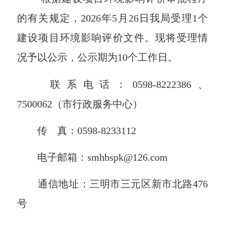
的有关规定，
20
26
年
5
月
26
日我局受理
1
个
建设项目环境影响评价文件。现将受理情
况予以公示，公示期为
10
个工作
日。
联系电话：
0598-8222386、
7500062
（市行政服务中心）
传
真：
0598-8233112
电子邮箱：
smhbspk@126.com
通
信
地址：
三明市三元区新市北路
476
号