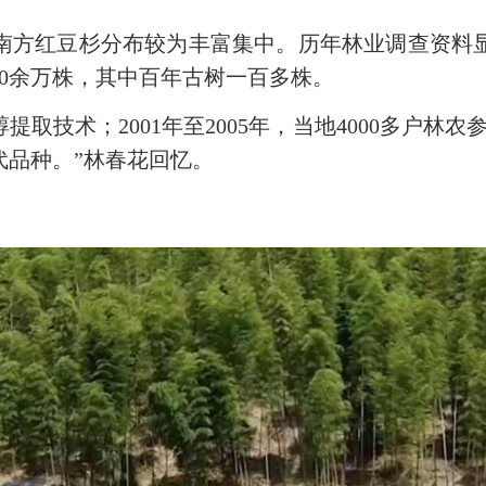
方红豆杉分布较为丰富集中。历年林业调查资料显
0余万株，其中百年古树一百多株。
取技术；2001年至2005年，当地4000多户林
代品种。”林春花回忆。