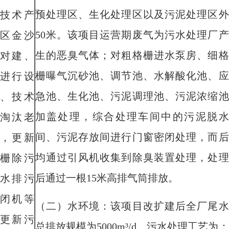
预处理区、生化处理区以及污泥处理区外
技术产
50
米。
该项目运营期
废气为
污水处理厂
产
区金沙
生
的恶臭气体
；
对
粗格栅进水泵房、细格
对建、
栅曝气沉砂池、调节池、水解酸化池、应
进行设
急池、生化池、污泥调理池、污泥浓缩池
、技术
加盖处理，
综合处理车间中的污泥脱水
淘汰老
间、污泥存放间进行门窗密闭处理
，而后
，更新
均通过引风机收集到除臭装置处理，处理
栅除污
后通过一根
15
米
高排气筒排放。
水排污
闭机等
（二）水环境：
该项目
改
扩建后全厂尾水
更新污
总排放规模为
5
000m³/d
。
污水
处理工艺为：