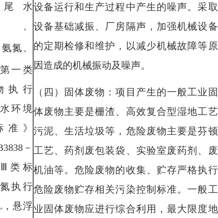
尾水
设备运行和生产过程中产生的噪声。采取
、
设备基础减振、厂房隔声，加强机械设备
的定期检修和维护，以减少机械故障等原
、氨氮、
因造成的机械振动及噪声。
第一类
物执行
（四）固体废物：
项目产生的
一般工业固
水环境
体废物主要是
栅渣、高效复合型湿地工艺
标准》
污泥
、
生活垃圾
等
，
危险废物主要是
芬顿
B3838－
工艺、药剂
废包装
袋
、
实验室废药剂、
废
）Ⅲ类标
机油
等
。危险废物的收集、贮存严格执行
氮执行
危险废物贮存相关污染控制标准。一般工
/L，悬浮
业固体废物应进行综合利用，最大限度地