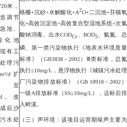
720
米
，
2
格栅
+
沉砂
+
水解酸化
+A
O
+
二沉池
+
芬顿氧
造调节
化
+
高效沉淀池
+
高效
复合型湿地
系统
+
次氯
急池、
酸钠消毒。出水
COD
、
BOD
、氨氮、总
Cr
5
酸化池
磷、第一类污染物执行《地表水环境质量
现有工
标准》（
GB3838
－
2002
）Ⅲ类标准，总氮
处理污
执行≤
10mg/L
，悬浮物执行《城镇污水处理
m³/d
扩
厂污染物排放标准》（
GB 18918
－
2002
）
至
一级
A
排放标准（
SS
≤
10mg/L
）
，
达标后
排
d
。改
入畔溪。
成后沙
污水处
（三）声环境：该项目运营期噪声主要为