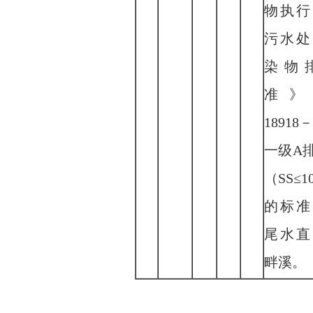
物执行
污水处
染物
准》
18918
一级A
（SS≤1
的标准
尾水直
畔溪
。