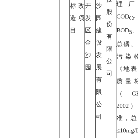
理厂
标改
开
沙
股
COD
造项
发
园
Cr
份
目
区
建
BOD
5
有
金
设
总磷、
限
沙
发
污染
公
园
展
《地表
司
有
质量
限
（
G
公
2002
司
准，总
≤10mg