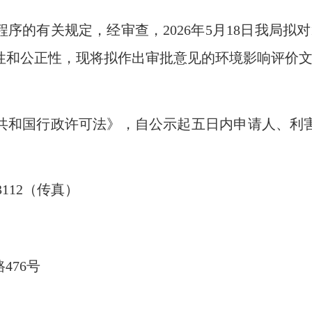
程序的有关规定，经审查，
20
26
年
5
月
18
日我局拟对
性和公正性，现将拟作出审批意见的环境影响评价
共和国行政许可法》，自公示起五日内申请人、利
3112（传真）
路
476号