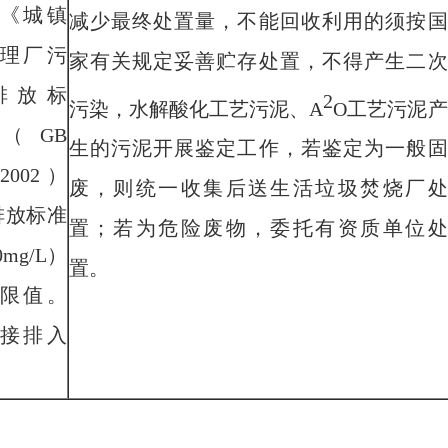
《城镇
减少最终处置量，不能回收利用的须按国
理厂污
家有关规定妥善贮存处置，不得产生二次
排放标
2
污染，
水解酸化工艺污泥、
A
O
工艺污泥产
（GB
生的
污泥开展鉴定工作，若鉴定为一般固
－2002）
废，则统一收集后送生活垃圾焚烧厂处
排放标准
置；若为危险废物，委托有资质单位处
0mg/L）
置
。
限值
。
接排入