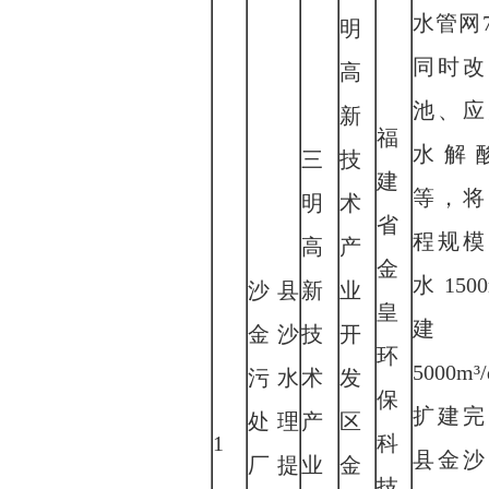
水管网
明
同时改
高
池、应
新
福
水解
三
技
建
等，将
明
术
省
程规模
高
产
金
水
1500
沙县
新
业
皇
建
金沙
技
开
环
5000m³/
污水
术
发
保
扩建完
处理
产
区
1
科
县金沙
厂提
业
金
技