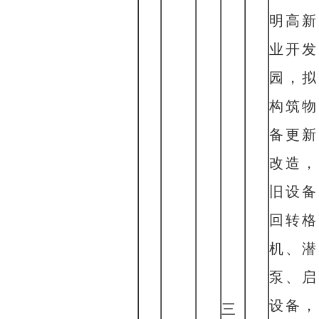
明高新
业开发
园
，拟
构筑物
备更新
改造，
旧设备
回转格
机、潜
泵、启
设备，
三