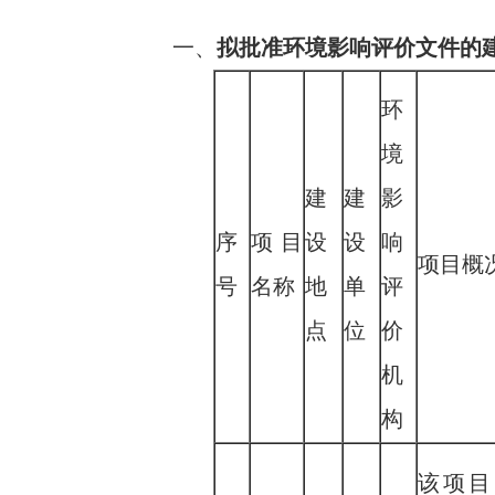
一、
拟批准环境影响评价文件的
环
境
建
建
影
序
项目
设
设
响
项目概
号
名称
地
单
评
点
位
价
机
构
该项目