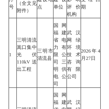
（全文见
号
点
单位
评价
期
附件）
机构
国网
福建
武汉
三明清流
省电
网绿
嵩口集中
力有
环境
三明市
2026年4
1
光伏
限公
技术
清流县
月27日
110kV送
司三
咨询
出工程
明供
有限
电公
公司
司
国网
福建
武汉