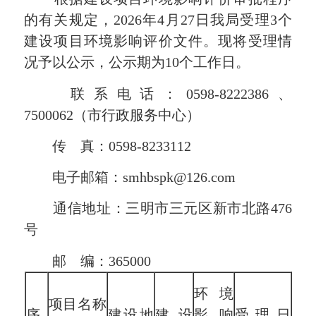
的有关规定，
20
26
年
4
月
27
日我局受理
3
个
建设项目环境影响评价文件。现将受理情
况予以公示，公示期为
10
个工作
日。
联系电话：
0598-8222386、
7500062
（市行政服务中心）
传
真：
0598-8233112
电子邮箱：
smhbspk@126.com
通
信
地址：
三明市三元区新市北路
476
号
邮
编：
365000
环境
项目名称
序
建设地
建设
影响
受理日