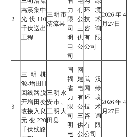
三明清流
省电
网绿
嵩溪集中
力有
环境
三明市
2026年4
2
光伏
110
限公
技术
清流县
月27日
千伏送出
司三
咨询
工程
明供
有限
电公
公司
司
国网
三明桃
福建
武汉
源
-增田Ⅲ
省电
网绿
回线路脱
三明永
力有
环境
开增田变
安市、
2026年4
3
限公
技术
改接入良
三明大
月27日
司三
咨询
元变220
田县
明供
有限
千伏线路
电公
公司