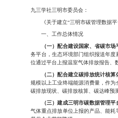
九三学社三明市委员会：
《关于建立“三明市碳管理数据平台”
一、工作总体情况
（一）配合建设国家、省碳市场
务平台，生态环境部门组织报送年度
位通过平台上报温室气体排放报告、
（二）配合建立碳排放统计核算
规模以上工业终端能源消费量，作为
碳排放现状、碳排放核算、碳达峰预
（三）建成三明市碳数据管理平
气体重点排放单位上报的产品、能耗