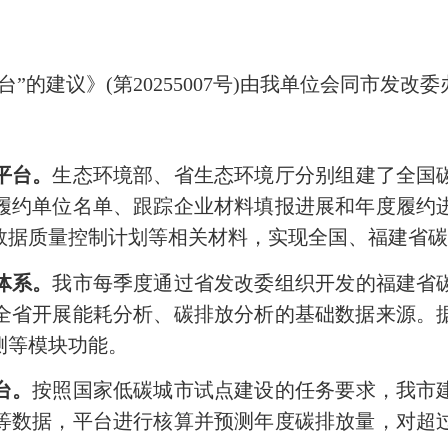
的建议》(第20255007号)由我单位会同市发改
平台。
生态环境部、省生态环境厅分别组建了全国
履约单位名单、跟踪企业材料填报进展和年度履约
数据质量控制计划等相关材料，实现全国、福建省
体系。
我市每季度通过省发改委组织开发的福建省
全省开展能耗分析、碳排放分析的基础数据来源。
测等模块功能。
台。
按照国家低碳城市试点建设的任务要求，我市
等数据，平台进行核算并预测年度碳排放量，对超