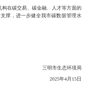
机构在碳交易、碳金融、人才等方面的
助支撑，进一步健全我市碳数据管理水
三明市生态环境局
2025年4月15日