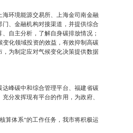
上海环境能源交易所、上海金司南金融
部门、金融机构对接渠道，并提供综合
算、自主分析，了解自身碳排放情况；
候变化领域投资的效益，有效抑制高碳
布，为制定应对气候变化决策提供数据
碳达峰碳中和综合管理平台、福建省碳
，充分发挥现有平台的作用，为政府、
核算体系”的工作任务，我市将积极运