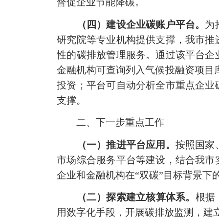
督促企业节能降碳。
（四）建设企业碳账户平台。
为
研究院等专业机构提供支撑，我市推
性的碳排放管理服务。通过该平台企
金融机构可查询列入气候投融资项目
投资；平台可自动分析全市重点企业
支撑。
二、下一步重点工作
（一）推进平台应用。
按照国家
市场综合服务平台等建设，结合我市
企业和金融机构在“双碳
”
目标背景下
（二）探索建立核算体系。
根据
用数字化手段，开展碳排放监测，建