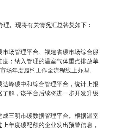
委办理。现将有关情况汇总答复如下：
碳市场管理平台、福建省碳市场综合服
进度；纳入管理的温室气体重点排放单
碳市场年度履约工作全流程线上办理。
碳达峰碳中和综合管理平台，统计上报
据了解，该平台后续将进一步开发升级
建成三明市碳数据管理平台。根据温室
过上年度碳配额的企业发出预警信息，