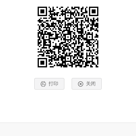
打印
关闭