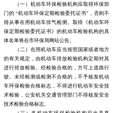
（一）机动车环保检验机构应取得
环保部
门的
“
机动车环保定期检验委托证书
”
，否则不
得从事在用机动车排气检测。取得《机动车环
保定期检验委托证书》的机动车检验机构的具
体名单将在市环保局网站公告。
（二）在用机动车应当按照国家或者地方
的有关规定，由机动车排放检验机构定期对其
进行排放检验。经检验合格的，方可上道路行
驶。未经检测或检测不合格的，不予核发机动
车环保检验合格标志，不得进行机动车安全技
术检验，公安机关交通管理部门不得核发安全
技术检验合格标志。
（三）各机动车环保检验机构应出具真