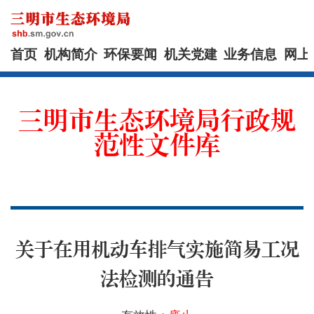
首页
机构简介
环保要闻
机关党建
业务信息
网上
三明市生态环境局行政规
范性文件库
关于在用机动车排气实施简易工况
法检测的通告