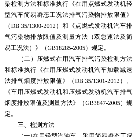
染检测方法和标准执行《在用点燃式发动机轻
型汽车简易瞬态工况法排气污染物排放限值》
（
DB 35/1300-2012
）和《点燃式发动机汽车排
气污染物排放限值及测量方法（双怠速法及简
易工况法）》（
GB18285-2005
）规定。
（二）压燃式在用汽车排气污染检测方法
和标准执行《在用压燃式发动机汽车加载减速
法排气烟度排放限值》（
DB 35/1301-2012
）、
《车用压燃式发动机和压燃式发动机汽车排气
烟度排放限值及测量方法》（
GB3847-2005
）规
定。
三、检测方法
（一
)
在用轻型汽油车，采用简易瞬态工况