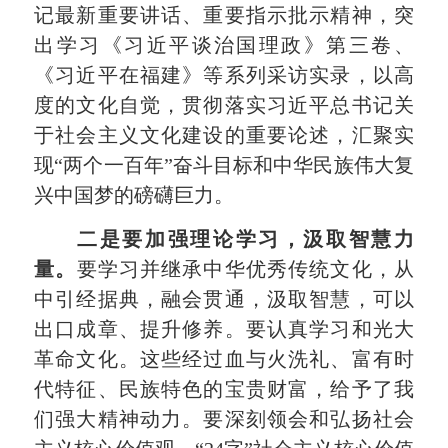
记最新重要讲话、重要指示批示精神，突
出学习《习近平谈治国理政》第三卷、
《习近平在福建》等系列采访实录，以高
度的文化自觉，
贯彻落实习近平
总书记
关
于社会主义文化建设
的重要
论述
，汇聚
实
现
“
两个一百年
”
奋斗目标和中华民族伟大复
兴中国梦的磅礴
巨
力
。
二是要加强理论学习，汲取智慧力
量。
要学习并继承中华优秀传统文化，从
中
引经据典，
融会贯通，
汲取智慧
，可以
出口成章
、提升修养
。
要认真学习和光大
革命文化
。
这些
经过血与火洗礼、
富有时
代特征、民族特色的宝贵财富，
给予了我
们
强大精神动力
。要深刻领会和弘扬社会