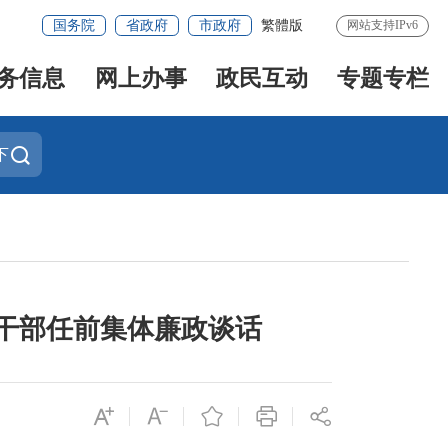
国务院
省政府
市政府
繁體版
网站支持IPv6
务信息
网上办事
政民互动
专题专栏
下
干部任前集体廉政谈话