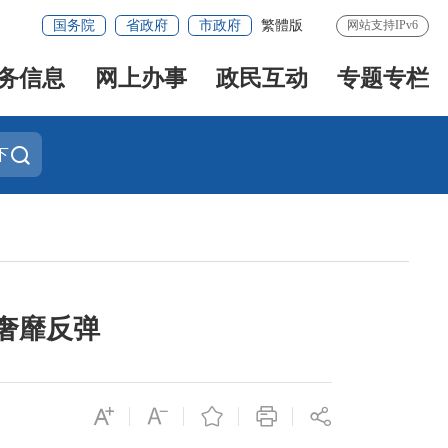
国务院
省政府
市政府
繁體版
网站支持IPv6
务信息
网上办事
政民互动
专题专栏
下
奢靡反弹