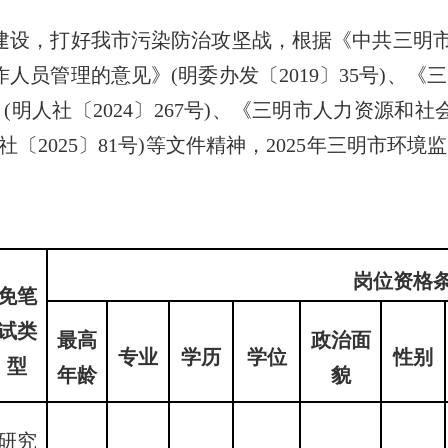
，打好我市污染防治攻坚战，根据《中共三明市
人员管理的意见》(明委办发〔2019〕35号)、《
(明人社〔2024〕267号)、《三明市人力资源和
〔2025〕81号)等文件精神，2025年三明市环
岗位资格
免笔
试类
最高
政治
面
专业
学历
学位
性别
型
年龄
貌
研究