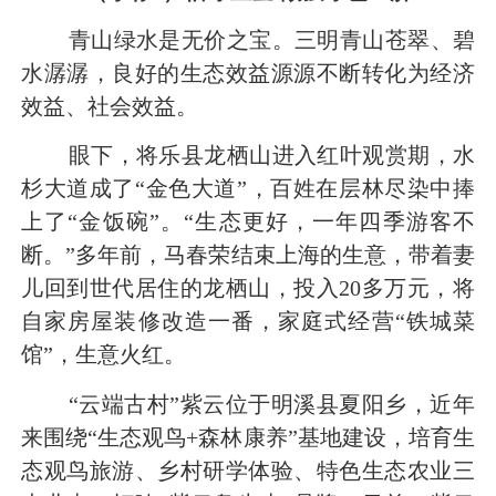
青山绿水是无价之宝。三明青山苍翠、碧
水潺潺，良好的生态效益源源不断转化为经济
效益、社会效益。
眼下，将乐县龙栖山进入红叶观赏期，水
杉大道成了“金色大道”，百姓在层林尽染中捧
上了“金饭碗”。“生态更好，一年四季游客不
断。”多年前，马春荣结束上海的生意，带着妻
儿回到世代居住的龙栖山，投入20多万元，将
自家房屋装修改造一番，家庭式经营“铁城菜
馆”，生意火红。
“云端古村”紫云位于明溪县夏阳乡，近年
来围绕“生态观鸟+森林康养”基地建设，培育生
态观鸟旅游、乡村研学体验、特色生态农业三